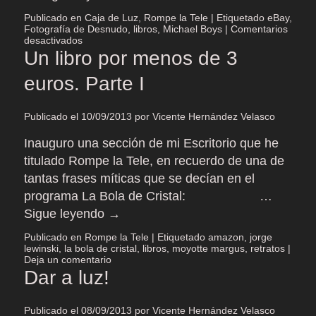
Publicado en
Caja de Luz
,
Rompe la Tele
|
Etiquetado
eBay
,
Fotografía de Desnudo
,
libros
,
Michael Boys
|
Comentarios
en
desactivados
Un
Un libro por menos de 3
libro
por
euros. Parte I
menos
de
3
Publicado el
10/09/2013
por
Vicente Hernández Velasco
euros.
Parte
II
Inauguro una sección de mi Escritorio que he
titulado Rompe la Tele, en recuerdo de una de
tantas frases míticas que se decían en el
programa La Bola de Cristal: …
Sigue leyendo
→
Publicado en
Rompe la Tele
|
Etiquetado
amazon
,
jorge
lewinski
,
la bola de cristal
,
libros
,
moyotte margus
,
retratos
|
Deja un comentario
Dar a luz!
Publicado el
08/09/2013
por
Vicente Hernández Velasco